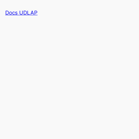
Saltar
Docs UDLAP
al
contenido