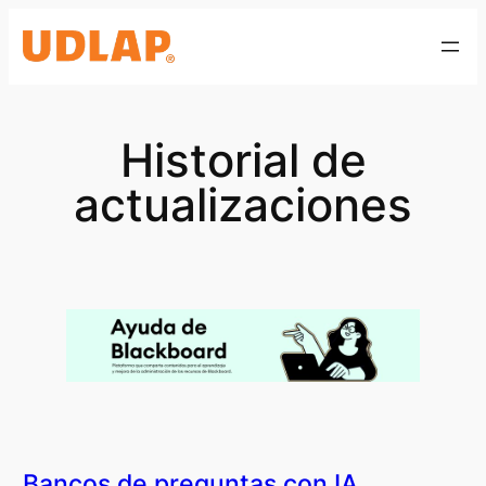
Saltar
al
contenido
Historial de
actualizaciones
Bancos de preguntas con IA