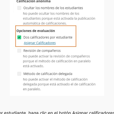
or estudiante
, haga clic en el botón
Asignar calificadore