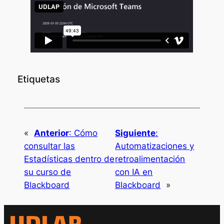
Etiquetas
«
Anterior
:
Cómo
Siguiente
:
consultar las
Automatizaciones y
Estadísticas dentro de
retroalimentación
su curso de
con IA en
Blackboard
Blackboard
»