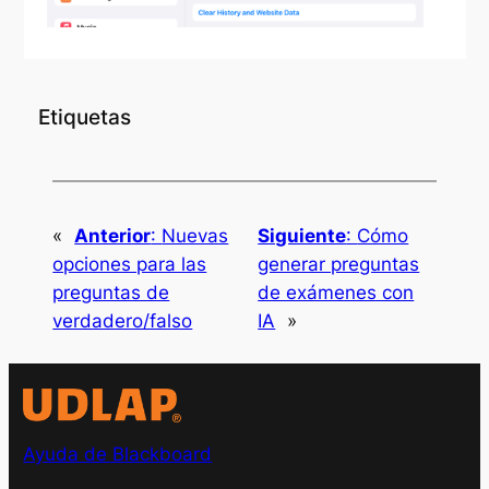
Etiquetas
«
Anterior
:
Nuevas
Siguiente
:
Cómo
opciones para las
generar preguntas
preguntas de
de exámenes con
verdadero/falso
IA
»
Ayuda de Blackboard