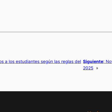
s a los estudiantes según las reglas del
Siguiente
:
No
2025
»