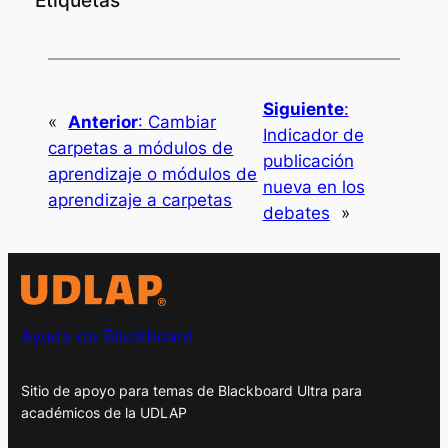
Etiquetas
Siguiente
:
«
Anterior
:
Cambiar
Indicador de
carpetas a módulos de
publicación
aprendizaje o módulos de
nueva en los
aprendizaje a carpetas
debates
»
Ayuda de Blackboard
Sitio de apoyo para temas de Blackboard Ultra para
académicos de la UDLAP