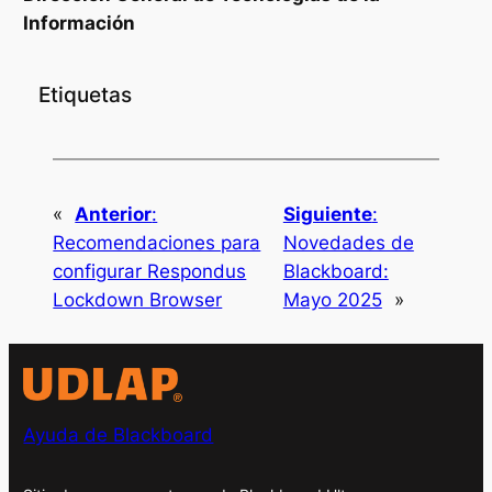
Información
Etiquetas
«
Anterior
:
Siguiente
:
Recomendaciones para
Novedades de
configurar Respondus
Blackboard:
Lockdown Browser
Mayo 2025
»
Ayuda de Blackboard