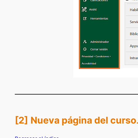
[2]
Nueva página del curso