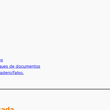
es
loques de documentos
adero/falso.
zada
.