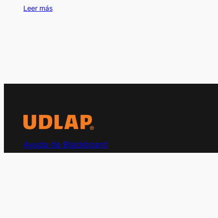
Leer más
Ayuda de Blackboard
Sitio de apoyo para temas de Blackboard Ultra para
académicos de la UDLAP
Derechos Reservados © 2026. Universidad de las Améric