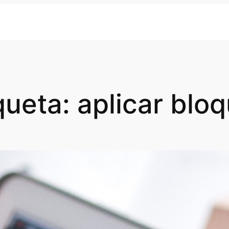
queta:
aplicar blo