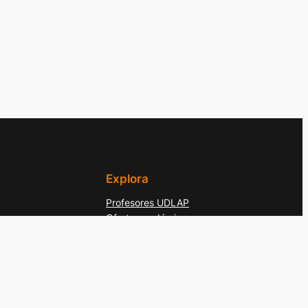
Explora
Profesores UDLAP
Oferta académica
olula, Puebla. C.P. 72810 México Conmutador: +52 (222)