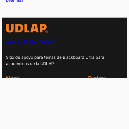
Leer más
Ayuda de Blackboard
Sitio de apoyo para temas de Blackboard Ultra para
académicos de la UDLAP
Menú
Explora
Inicio
Profesores UDLAP
Contacto
Oferta académica
Derechos Reservados © 2026. Universidad de las
Américas Puebla. Ex hacienda Sta. Catarina Mártir S/N
San Andrés Cholula, Puebla. C.P. 72810 México