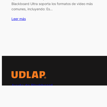
Blackboard Ultra soporta los formatos de video más
comunes, incluyendo: Es…
Leer más
Ayuda de Blackboard
Sitio de apoyo para temas de Blackboard Ultra para
académicos de la UDLAP