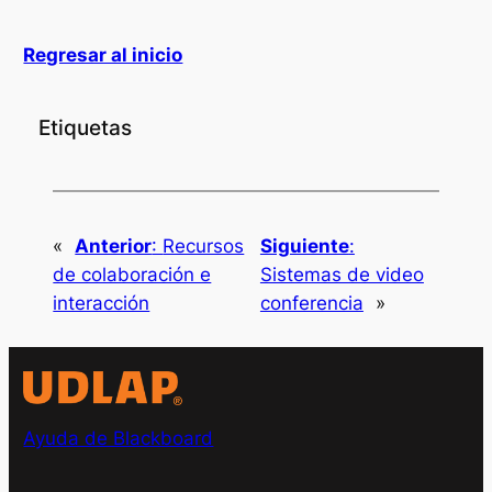
Regresar al inicio
Etiquetas
«
Anterior
:
Recursos
Siguiente
:
de colaboración e
Sistemas de video
interacción
conferencia
»
Ayuda de Blackboard