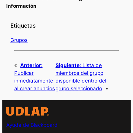
Información
Etiquetas
Grupos
«
Anterior
:
Siguiente
:
Lista de
Publicar
miembros del grupo
inmediatamente
disponible dentro del
al crear anuncios
grupo seleccionado
»
Ayuda de Blackboard