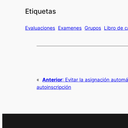
Etiquetas
Evaluaciones
Examenes
Grupos
Libro de c
«
Anterior
:
Evitar la asignación autom
autoinscripción