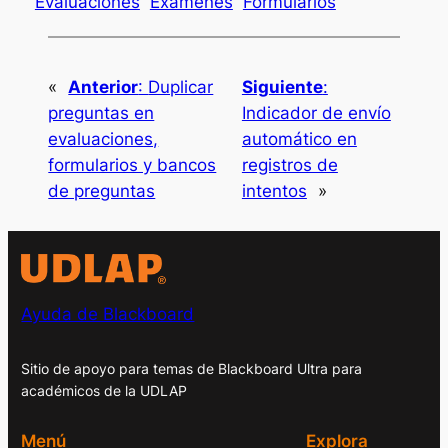
Evaluaciones
Exámenes
Formularios
«
Anterior
:
Duplicar
Siguiente
:
preguntas en
Indicador de envío
evaluaciones,
automático en
formularios y bancos
registros de
de preguntas
intentos
»
Ayuda de Blackboard
Sitio de apoyo para temas de Blackboard Ultra para
académicos de la UDLAP
Menú
Explora