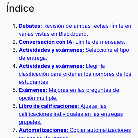
Índice
Debates:
Revisión de ambas fechas límite en
varias vistas en Blackboard.
Conversación con IA:
Límite de mensajes.
Actividades y exámenes:
Seleccione el tipo
de entrega.
Actividades y exámenes:
Elegir la
clasificación para ordenar los nombres de los
estudiantes
Exámenes:
Mejoras en las preguntas de
opción múltiple.
Libro de calificaciones:
Ajustar las
calificaciones individuales en las entregas
grupales.
Automatizaciones:
Copiar automatizaciones
en copias de cursos