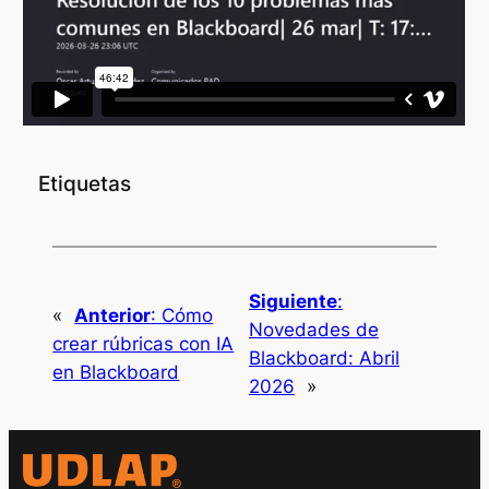
Etiquetas
Siguiente
:
«
Anterior
:
Cómo
Novedades de
crear rúbricas con IA
Blackboard: Abril
en Blackboard
2026
»