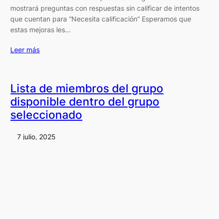
mostrará preguntas con respuestas sin calificar de intentos
que cuentan para “Necesita calificación” Esperamos que
estas mejoras les…
Leer más
Lista de miembros del grupo
disponible dentro del grupo
seleccionado
7 julio, 2025
La lista de miembros en la página del grupo seleccionado
ahora se mostrará como una pestaña, aquí los usuarios
podrán buscar a los integrantes del grupo y ordenarlos
alfabéticamente. Esperamos que estas mejoras les sean de
gran ayuda en sus actividades diarias. Les invitamos a estar
atentos a nuestra próxima…