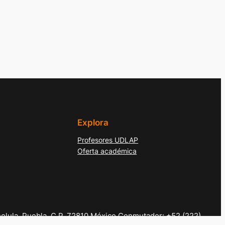
Explora
Profesores UDLAP
Oferta académica
olula, Puebla. C.P. 72810 México Conmutador: +52 (222)