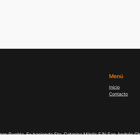
Menú
Inicio
Contacto
as Puebla. Ex hacienda Sta. Catarina Mártir S/N San Andrés Ch