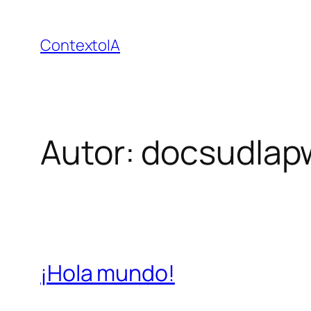
Saltar
al
ContextoIA
contenido
Autor:
docsudlap
¡Hola mundo!